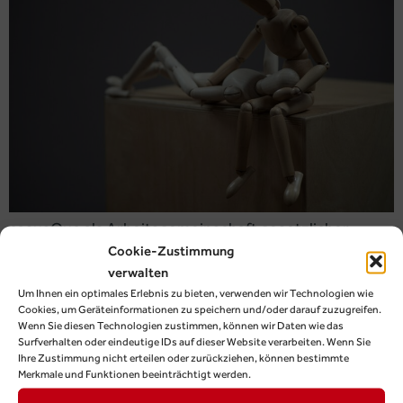
casusQuo als Arbeitsgemeinschaft gesetzlicher
Sozialversicherer kann Kassen bei der
Cookie-Zustimmung
Pflegeabrechnung unterstützen. Schnell und
verwalten
unkompliziert.
Um Ihnen ein optimales Erlebnis zu bieten, verwenden wir Technologien wie
Cookies, um Geräteinformationen zu speichern und/oder darauf zuzugreifen.
Crew-News September 2025
Wenn Sie diesen Technologien zustimmen, können wir Daten wie das
Surfverhalten oder eindeutige IDs auf dieser Website verarbeiten. Wenn Sie
Ihre Zustimmung nicht erteilen oder zurückziehen, können bestimmte
Merkmale und Funktionen beeinträchtigt werden.