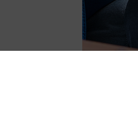
Hildesheimer Straße 43
30169 Hannover
Deutschland
T‭ +49 (0) 511 93644-0
F +49 (0) 511 93644-199
E info@casusQuo.de