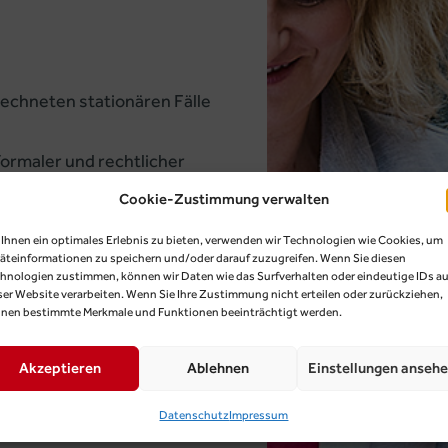
rechneten stationären Fälle
formaler und rechtlicher
Cookie-Zustimmung verwalten
 aller als prüfrelevant
Ihnen ein optimales Erlebnis zu bieten, verwenden wir Technologien wie Cookies, um
äteinformationen zu speichern und/oder darauf zuzugreifen. Wenn Sie diesen
hnologien zustimmen, können wir Daten wie das Surfverhalten oder eindeutige IDs au
äge bis zur letzten
ser Website verarbeiten. Wenn Sie Ihre Zustimmung nicht erteilen oder zurückziehen,
nen bestimmte Merkmale und Funktionen beeinträchtigt werden.
uskunft zu künftigen
Akzeptieren
Ablehnen
Einstellungen anseh
st vollständig aus zusätzlich
Datenschutz
Impressum
hängige Vergütung mit geringen