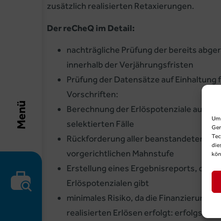
zusätzlich realisierten Retaxierungen.
Der reCheQ im Detail:
nachträgliche Prüfung der bereits abge
innerhalb der Verjährungsfristen
Prüfung der Datensätze auf Einhaltung 
Vorschriften:
Menü
Berechnung der Erlöspotenziale auf Basis
Um 
selektierten Fälle
Ger
Tec
Rückforderung aller beanstandeten Betr
die
vorgerichtlichen Mahnstufe
kön
Erstellung eines Ergebnisreports, der A
Erlöspotenzialen gibt
minimales Risiko, da die Finanzierung fa
realisierten Erlösen erfolgt: erfolgsab