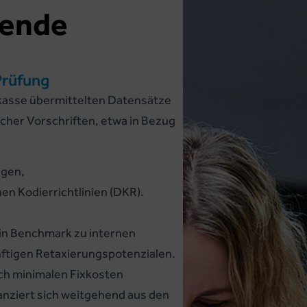
kende
Prüfung
kasse übermittelten Datensätze
icher Vorschriften, etwa in Bezug
ngen,
n Kodierrichtlinien (DKR).
ein Benchmark zu internen
nftigen Retaxierungspotenzialen.
ich minimalen Fixkosten
anziert sich weitgehend aus den