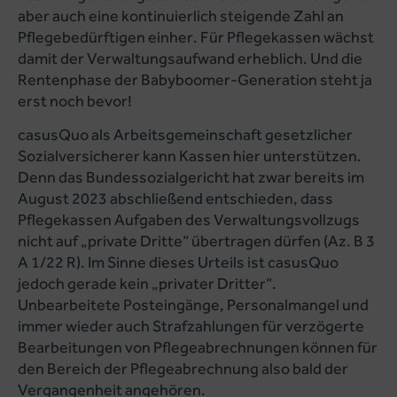
aber auch eine kontinuierlich steigende Zahl an
Pflegebedürftigen einher. Für Pflegekassen wächst
damit der Verwaltungsaufwand erheblich. Und die
Rentenphase der Babyboomer-Generation steht ja
erst noch bevor!
casusQuo als Arbeitsgemeinschaft gesetzlicher
Sozialversicherer kann Kassen hier unterstützen.
Denn das Bundessozialgericht hat zwar bereits im
August 2023 abschließend entschieden, dass
Pflegekassen Aufgaben des Verwaltungsvollzugs
nicht auf „private Dritte“ übertragen dürfen (Az. B 3
A 1/22 R). Im Sinne dieses Urteils ist casusQuo
jedoch gerade kein „privater Dritter“.
Unbearbeitete Posteingänge, Personalmangel und
immer wieder auch Strafzahlungen für verzögerte
Bearbeitungen von Pflegeabrechnungen können für
den Bereich der Pflegeabrechnung also bald der
Vergangenheit angehören.