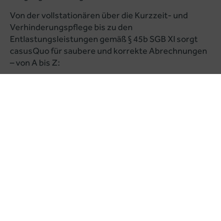
Von der vollstationären über die Kurzzeit- und
Verhinderungspflege bis zu den
Entlastungsleistungen gemäß § 45b SGB XI sorgt
casusQuo für saubere und korrekte Abrechnungen
– von A bis Z:
Erfassung und Abgleich der von der Kasse
bewilligten Leistungen (Pflegegrade, Anträge)
mit den Rechnungen der
Leistungserbringenden
Prüfung der Rechnungen über Pflege- und
Betreuungsleistungen nach SGB XI auf
sachlich-inhaltliche sowie rechnerische
Richtigkeit
Festlegung der konkreten Prüf- und
Entscheidungsparameter im Sinne der Kassen
und im Rahmen gesetzlicher Vorschriften
(Pflegesätze, Vergütungsvereinbarungen,