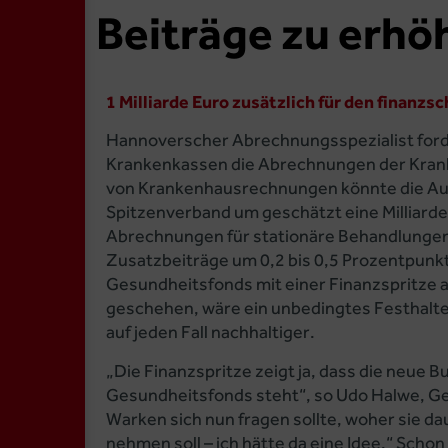
Beiträge zu erhö
1 Milliarde Euro zusätzlich für den finanz
Hannoverscher Abrechnungsspezialist forde
Krankenkassen die Abrechnungen der Krank
von Krankenhausrechnungen könnte die Au
Spitzenverband um geschätzt eine Milliarde
Abrechnungen für stationäre Behandlungen 
Zusatzbeiträge um 0,2 bis 0,5 Prozentpunkte
Gesundheitsfonds mit einer Finanzspritze a
geschehen, wäre ein unbedingtes Festhalt
auf jeden Fall nachhaltiger.
„Die Finanzspritze zeigt ja, dass die neue B
Gesundheitsfonds steht“, so Udo Halwe, G
Warken sich nun fragen sollte, woher sie da
nehmen soll – ich hätte da eine Idee.“ Sc