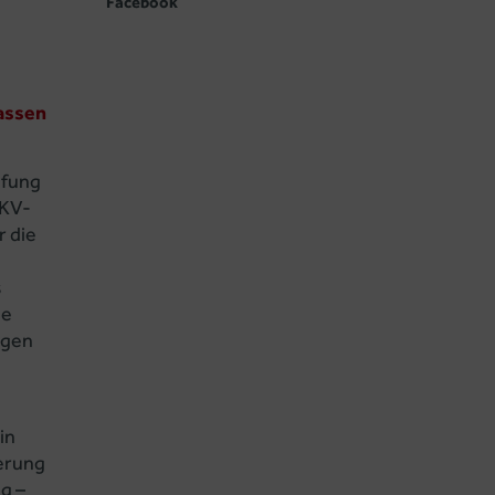
Facebook
lassen
üfung
GKV-
r die
s
ze
ngen
in
herung
g –