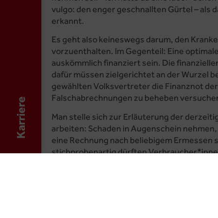
vulgo: den enger geschnallten Gürtel – als
erkannt.
Es geht also keineswegs darum, den Kranke
vorzuenthalten. Im Gegenteil: Eine optimal
auskömmlich finanziert sein. Die finanziel
dafür müssen zielgerichtet an der Wurzel b
gewählten Volksvertreter die Finanznot der
Falschabrechnungen zu beheben versuche
Karriere
Man stelle sich zur Erläuterung der derzei
arbeiten: Schaden in Augenschein nehmen,
eine Rechnung nach beliebigem Ermessen st
stichprobenartig dürften Verbraucher*innen
Handwerksbetriebe z.B. 5 Prozent aller Re
könnten also damit rechnen, nach Belieben
abzurechnen. Wenn bei der Kontrolle eine ü
Leistungen abgerechnet oder erbrachte Leis
Handwerksbetrieb nicht mehr als ein gerin