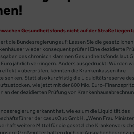
hen!
schwachen Gesundheitsfonds nicht auf der Straße liegen 
rt die Bundesregierung auf: Lassen Sie die gesetzlichen
enhäuser wieder konsequent prüfen! Eine dezidierte Pr
sgaben des chronisch klammen Gesundheitsfonds laut 
 Euro jährlich verringern. Anders ausgedrückt: Würden wi
effektiv überprüfen, könnten die Krankenkassen ihre
 senken. Statt also kurzfristig die Liquiditätsreserve de
ufzustocken, wie jetzt mit der 800 Mio. Euro-Finanzsprit
en an der dezidierten Prüfung von Krankenhausabrechnu
undesregierung erkannt hat, wie es um die Liquidität des
eschäftsführer der casusQuo GmbH. „Wenn Frau Minister
uerhaft weitere Mittel für die gesetzliche Krankenversic
hon unsere Großmütter hatten doch die Ausgabenbegrenzun