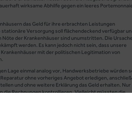
 dauerhaft wirksame Abhilfe gegen ein leeres Portemonnai
nhäusern das Geld für ihre erbrachten Leistungen
e stationäre Versorgung soll flächendeckend verfügbar u
len Nöte der Krankenhäuser sind unumstritten. Die Ursach
ekämpft werden. Es kann jedoch nicht sein, dass unsere
 Krankenhäuser mit der politischen Legitimation von
n.
tigen Lage einmal analog vor, Handwerksbetriebe würden s
 Reparatur ohne vorheriges Angebot erledigen, anschlie
ellen und ohne weitere Erklärung das Geld erhalten. Nur
 die Rechnungen kontrollieren. Vielleicht müssten die
chnungen erläutern und begründen. 19 von 20 Betrieben
 Leistungen zu erbringen und vor allem auch nach Gutdün
berhöhte Rechnung auffällt (etwa, weil nicht erbrachte
tungen zu hoch fakturiert werden), riskiert der
ges Bußgeld. Vermutlich stünden erstaunlich viele Brems