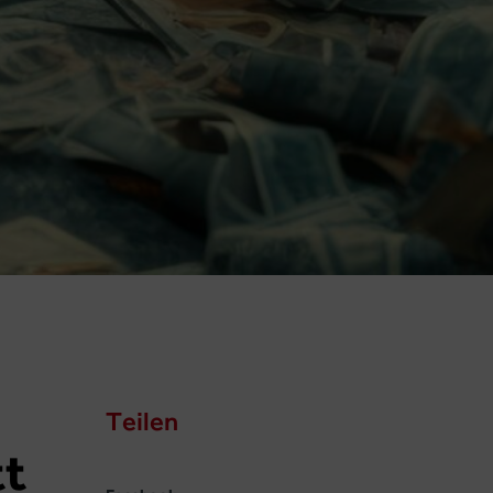
Teilen
tt