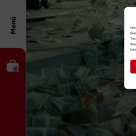
Menü
Um 
Ger
Tec
die
kön