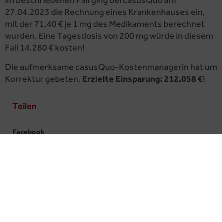
Im beschriebenen Fall ging bei casusQuo am
27.04.2023 die Rechnung eines Krankenhauses ein,
mit der 71,40 € je 1 mg des Medikaments berechnet
wurden. Eine Tagesdosis von 200 mg würde in diesem
Fall 14.280 € kosten!
Die aufmerksame casusQuo-Kostenmanagerin hat um
Korrektur gebeten.
Erzielte Einsparung: 212.058 €
!
Teilen
Facebook