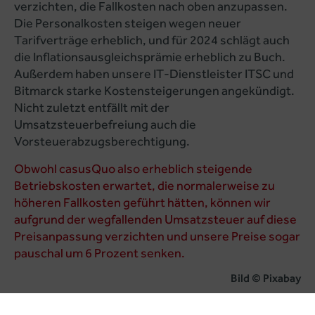
verzichten, die Fallkosten nach oben anzupassen.
Die Personalkosten steigen wegen neuer
Tarifverträge erheblich, und für 2024 schlägt auch
die Inflationsausgleichsprämie erheblich zu Buch.
Außerdem haben unsere IT-Dienstleister ITSC und
Bitmarck starke Kostensteigerungen angekündigt.
Nicht zuletzt entfällt mit der
Umsatzsteuerbefreiung auch die
Vorsteuerabzugsberechtigung.
Obwohl casusQuo also erheblich steigende
Betriebskosten erwartet, die normalerweise zu
höheren Fallkosten geführt hätten, können wir
aufgrund der wegfallenden Umsatzsteuer auf diese
Preisanpassung verzichten und unsere Preise sogar
pauschal um 6 Prozent senken.
Bild © Pixabay