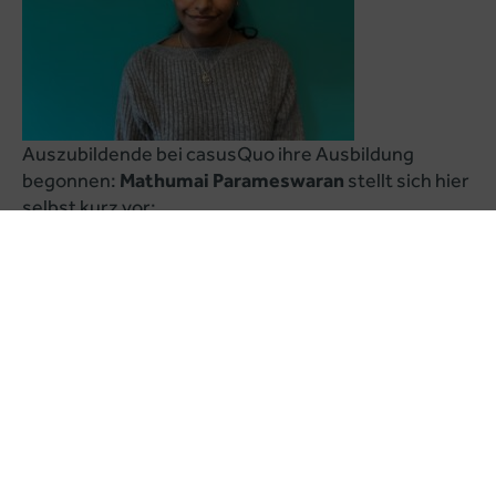
Auszubildende bei casusQuo ihre Ausbildung
begonnen:
Mathumai Parameswaran
stellt sich hier
selbst kurz vor:
„Hallo, ich bin Mathumai Parameswaran und habe am
1. September meine Ausbildung zur Kauffrau im
Gesundheitswesen bei casusQuo begonnen.
Ich habe meinen erweiterten Realschulabschluss an
der IGS Südstadt absolviert. Neben der deutschen
Sprache spreche ich Tamilisch, das ist meine
Muttersprache. Meine Eltern kommen aus Sri Lanka,
einer kleinen Insel südlich von Indien im Indischen
Ozean. Mein Interesse gilt besonders der