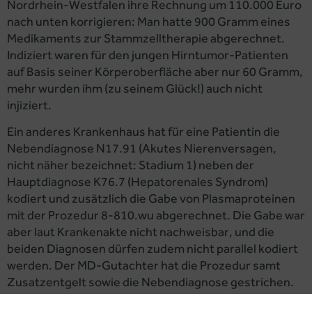
Nordrhein-Westfalen ihre Rechnung um 110.000 Euro
nach unten korrigieren: Man hatte 900 Gramm eines
Medikaments zur Stammzelltherapie abgerechnet.
Indiziert waren für den jungen Hirntumor-Patienten
auf Basis seiner Körperoberfläche aber nur 60 Gramm,
mehr wurden ihm (zu seinem Glück!) auch nicht
injiziert.
Ein anderes Krankenhaus hat für eine Patientin die
Nebendiagnose N17.91 (Akutes Nierenversagen,
nicht näher bezeichnet: Stadium 1) neben der
Hauptdiagnose K76.7 (Hepatorenales Syndrom)
kodiert und zusätzlich die Gabe von Plasmaproteinen
mit der Prozedur 8-810.wu abgerechnet. Die Gabe war
aber laut Krankenakte nicht nachweisbar, und die
beiden Diagnosen dürfen zudem nicht parallel kodiert
werden. Der MD-Gutachter hat die Prozedur samt
Zusatzentgelt sowie die Nebendiagnose gestrichen.
Retaxierung insgesamt: 54.651,10 Euro.