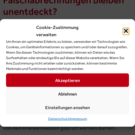
unentdeckt?
Cookie-Zustimmung
verwalten
Um Ihnen ein optimales Erlebnis zu bieten, verwenden wir Technologien wie
Cookies, um Geräteinformationen zu speichern und/oder darauf zuzugreifen.
Wenn Sie diesen Technologien zustimmen, können wir Daten wie das
Surfverhalten oder eindeutige IDs auf dieser Website verarbeiten. Wenn Sie
Ihre Zustimmung nicht erteilen oder zurückziehen, können bestimmte
Merkmale und Funktionen beeinträchtigt werden.
Akzeptieren
Ablehnen
Einstellungen ansehen
351.000 Euro Retaxierung in einem Einzelfall zeigen,
Datenschutz
Impressum
wie wichtig es ist, dass Krankenhausabrechnungen
von den Krankenkassen geprüft werden dürfen.